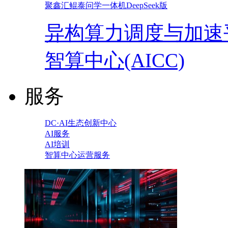
聚鑫汇鲲泰问学一体机DeepSeek版
异构算力调度与加速
智算中心(AICC)
服务
DC·AI生态创新中心
AI服务
AI培训
智算中心运营服务