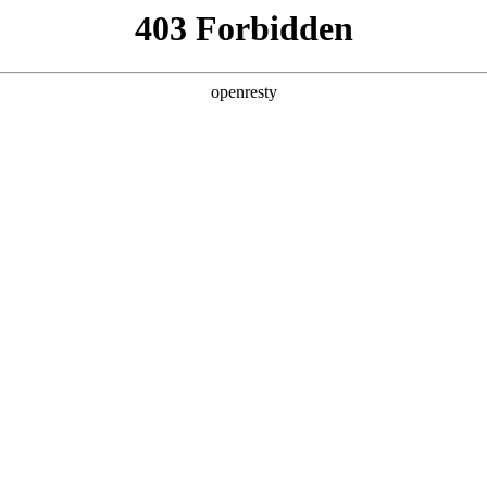
产品及服务
行业解决方案
合作伙伴
投资者关系
技公司的长期深度合作，构建起覆盖企业数字化转型全产业链、全生
数字化产品技术镜像。